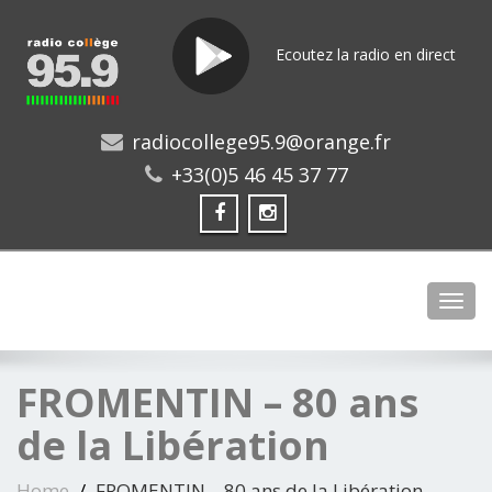
Ecoutez la radio en direct
radiocollege95.9@orange.fr
+33(0)5 46 45 37 77
Toggl
FROMENTIN – 80 ans
de la Libération
Home
FROMENTIN – 80 ans de la Libération