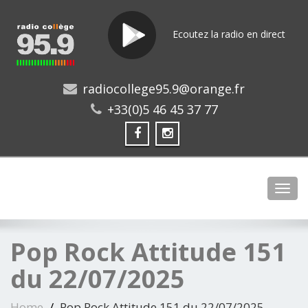
Ecoutez la radio en direct
radiocollege95.9@orange.fr
+33(0)5 46 45 37 77
Toggl
Pop Rock Attitude 151
du 22/07/2025
Home
Pop Rock Attitude 151 du 22/07/2025