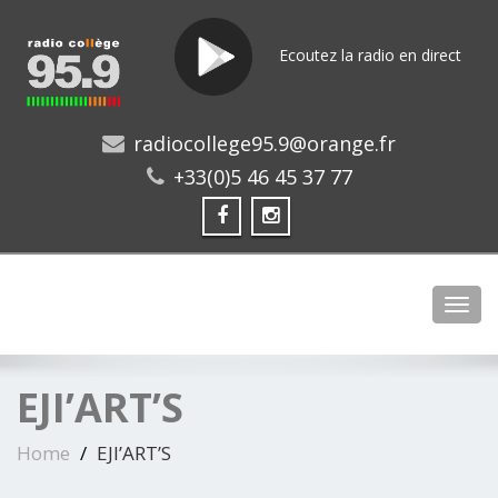
Ecoutez la radio en direct
radiocollege95.9@orange.fr
+33(0)5 46 45 37 77
Toggl
EJI’ART’S
Home
EJI’ART’S