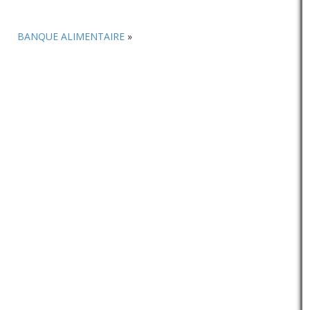
ou
diminuer
BANQUE ALIMENTAIRE
»
le
volume.