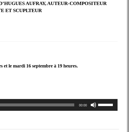
 D’HUGUES AUFRAY, AUTEUR-COMPOSITEUR
TE ET SCUPLTEUR
s et le mardi 16 septembre à 19 heures.
Utilisez
00:00
les
flèches
haut/bas
pour
augmenter