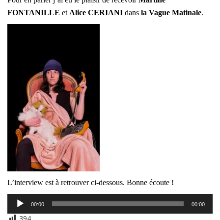
FONTANILLE
et
Alice CERIANI
dans
la Vague Matinale
.
L’interview est à retrouver ci-dessous. Bonne écoute !
Lecteur
00:00
00:00
audio
394