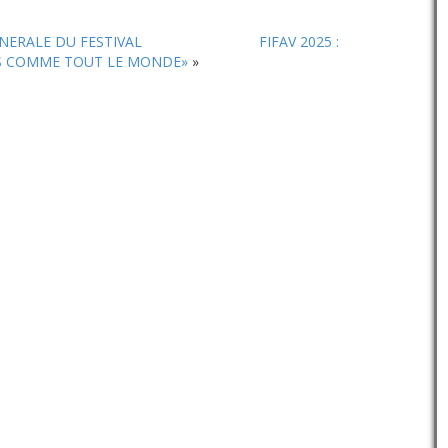
le
volume.
ENERALE DU FESTIVAL
FIFAV 2025 :
AS COMME TOUT LE MONDE»
»