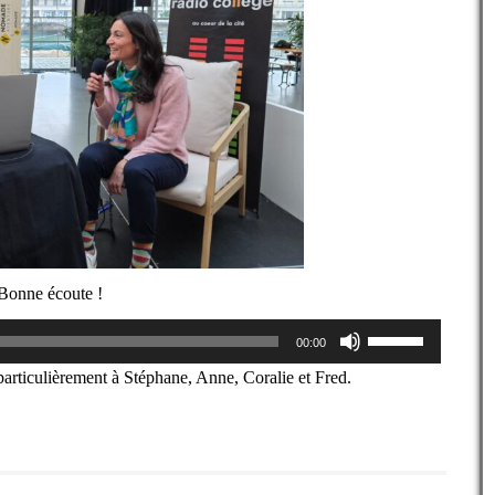
. Bonne écoute !
Utilisez
00:00
les
flèches
particulièrement à Stéphane, Anne, Coralie et Fred.
haut/bas
pour
augmenter
ou
diminuer