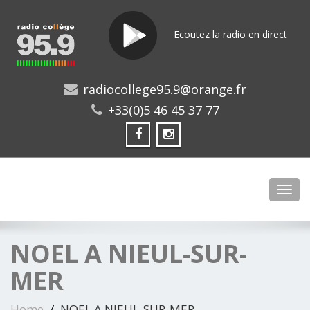
Ecoutez la radio en direct
radiocollege95.9@orange.fr
+33(0)5 46 45 37 77
Toggl
NOEL A NIEUL-SUR-
MER
Home
NOEL A NIEUL-SUR-MER