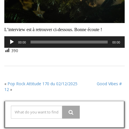
L’interview est à retrouver ci-dessous. Bonne écoute !
Lecteur
00:00
00:00
audio
390
«
Pop Rock Attitude 170 du 02/12/2025
Good Vibes #
12
»