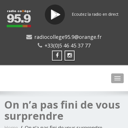
Ecoutez la radio en direct
radiocollege95.9@orange.fr
+33(0)5 46 45 37 77
Toggl
On n’a pas fini de vous
surprendre
Home
On n’a pas fini de vous surprendre