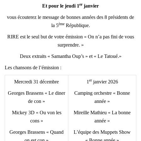
er
Et pour le jeudi 1
janvier
vous écouterez le message de bonnes années des 8 présidents de
ème
la 5
République.
RIRE est le seul but de votre émission « On n’a pas fini de vous
surprendre. »
Deux extraits « Samantha Oup’s » et « Le Tatoué.»
Les chansons de l’émission :
er
Mercredi 31 décembre
1
janvier 2026
Georges Brassens « Le diner
Camping orchestre « Bonne
de con »
année »
Mickey 3D « Ou von les
Mireille Mathieu « La bonne
cons »
année »
Georges Brassens « Quand
L’équipe des Muppets Show
on est con »
« Bonne année »