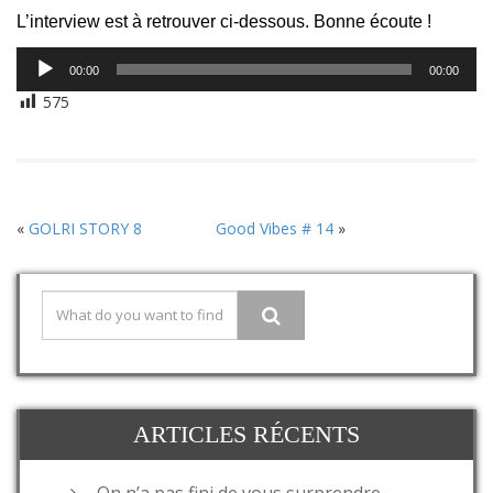
L’interview est à retrouver ci-dessous. Bonne écoute !
Lecteur
00:00
00:00
audio
575
«
GOLRI STORY 8
Good Vibes # 14
»
ARTICLES RÉCENTS
On n’a pas fini de vous surprendre