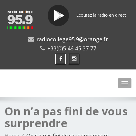
Ecoutez la radio en direct
radiocollege95.9@orange.fr
+33(0)5 46 45 37 77
Toggl
On n’a pas fini de vous
surprendre
Home
On n’a pas fini de vous surprendre