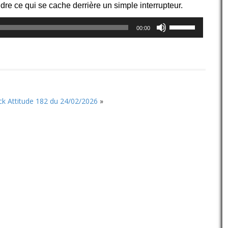
e ce qui se cache derrière un simple interrupteur.
Utilisez
00:00
les
flèches
haut/bas
pour
augmenter
ou
diminuer
k Attitude 182 du 24/02/2026
»
le
volume.