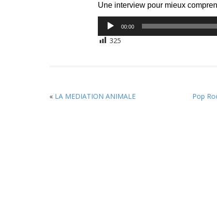
Une interview pour mieux comprendr
Lecteur
00:00
audio
325
«
LA MEDIATION ANIMALE
Pop Roc