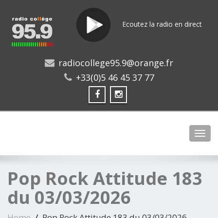
Ecoutez la radio en direct
radiocollege95.9@orange.fr
+33(0)5 46 45 37 77
Toggl
Pop Rock Attitude 183
du 03/03/2026
Home
Pop Rock Attitude 183 du 03/03/2026