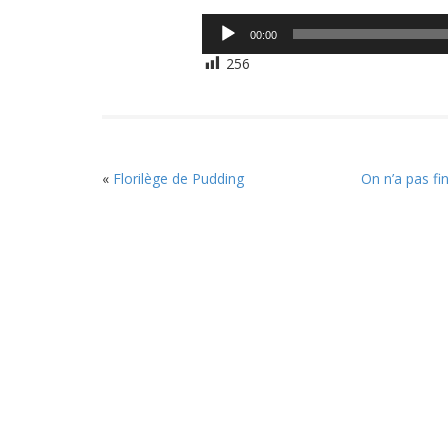
Lecteur
00:00
audio
256
«
Florilège de Pudding
On n’a pas fi