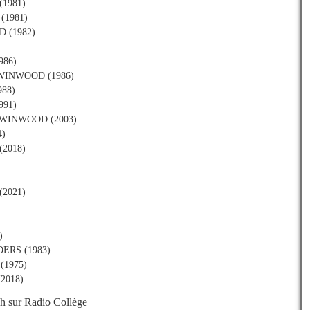
(1981)
 (1981)
D (1982)
986)
eve WINWOOD (1986)
988)
991)
eve WINWOOD (2003)
4)
(2018)
(2021)
)
DERS (1983)
 (1975)
(2018)
h sur Radio Collège