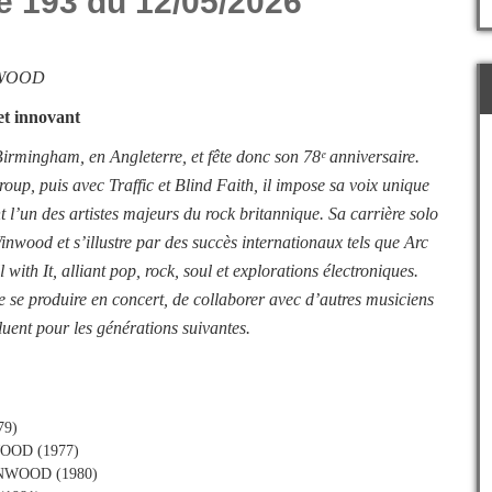
e 193 du 12/05/2026
NWOOD
et innovant
irmingham, en Angleterre, et fête donc son 78ᵉ anniversaire.
up, puis avec Traffic et Blind Faith, il impose sa voix unique
t l’un des artistes majeurs du rock britannique. Sa carrière solo
wood et s’illustre par des succès internationaux tels que Arc
 with It, alliant pop, rock, soul et explorations électroniques.
 se produire en concert, de collaborer avec d’autres musiciens
luent pour les générations suivantes.
79)
WOOD (1977)
WINWOOD (1980)