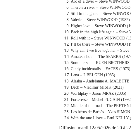
Arc of a diver – Steve WINWOOD 
There’s a river – Steve WINWOOD
Still in the game – Steve WINWOO
Valerie – Steve WINWOOD (1982)
Higher love – Steve WINWOOD (1
Back in the high life again – St
Roll with it – Steve WINWOOD (1
I’ll be there – Steve WINWOOD (1
Why can’t we live together – St
Amateur hour – The SPARKS (197
Summer son – RUEN BROTHERS 
Cindy incidentally – FACES (1973)
Lena – 2 BELGEN (1985)
Alaska – Andréanne A. MALETTE 
Dech – Vladimir MISIK (2021)
Worldplay – Jason MRAZ (2005)
Forteresse – Michel FUGAIN (1992
Middle of the road – The PRETEN
Les héros de Barbès – Yves SIMON
With the one I love – Paul KELLY 
Diffusion mardi 12/05/2026 de 20 à 22