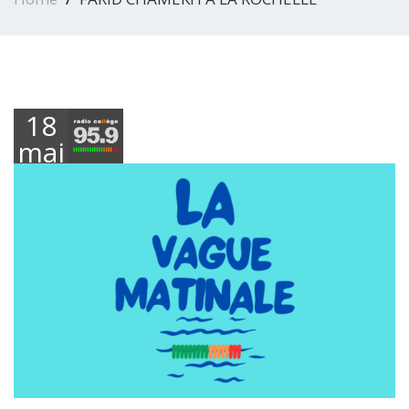
18
mai
2026