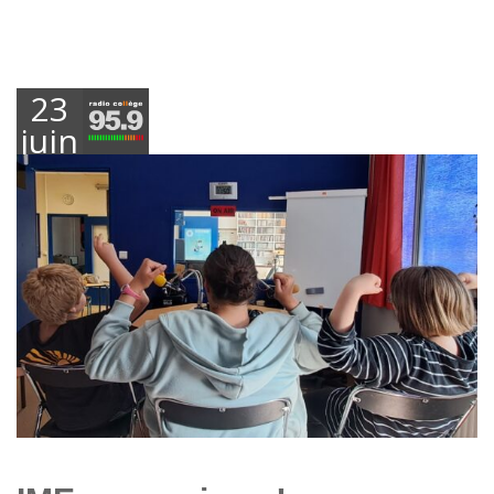
23
juin
2026