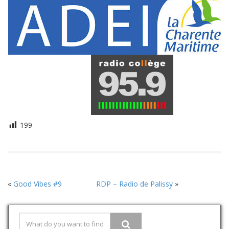
199
«
Good Vibes #9
RDP – Radio de Palissy
»