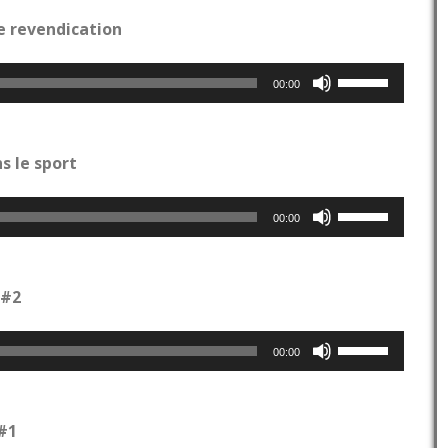
pour
e revendication
augmenter
ou
Utilisez
diminuer
00:00
les
le
flèches
volume.
haut/bas
pour
 le sport
augmenter
ou
Utilisez
diminuer
00:00
les
le
flèches
volume.
haut/bas
pour
 #2
augmenter
ou
Utilisez
diminuer
00:00
les
le
flèches
volume.
haut/bas
pour
 #1
augmenter