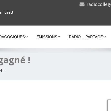
radiocolle
en direct
ÉDAGOGIQUES
ÉMISSIONS
RADIO… PARTAGE
 gagné !
é !