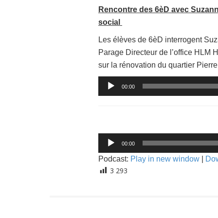
Rencontre des 6èD avec Suzanne
social
Les élèves de 6èD interrogent Suz
Parage Directeur de l’office HLM Ha
sur la rénovation du quartier Pierre
Lecteur
00:00
audio
Lecteur
00:00
audio
Podcast:
Play in new window
|
Do
3 293