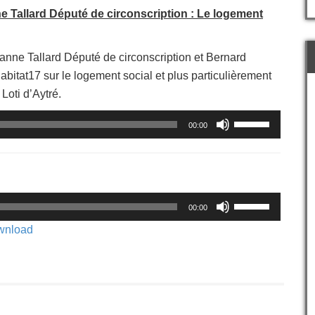
 Tallard Député de circonscription : Le logement
anne Tallard Député de circonscription et Bernard
bitat17 sur le logement social et plus particulièrement
 Loti d’Aytré.
Utilisez
00:00
les
flèches
haut/bas
pour
augmenter
Utilisez
ou
00:00
les
diminuer
flèches
wnload
le
haut/bas
volume.
pour
augmenter
ou
diminuer
le