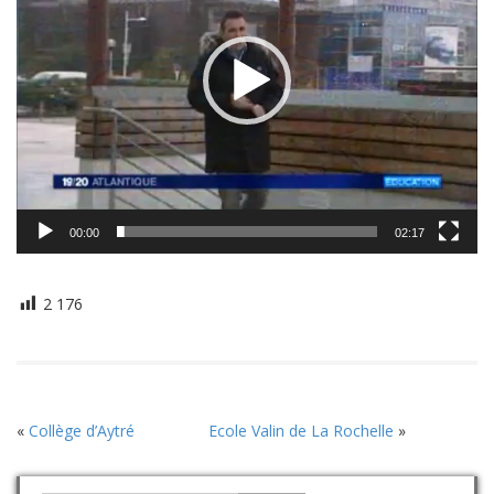
00:00
02:17
2 176
«
Collège d’Aytré
Ecole Valin de La Rochelle
»