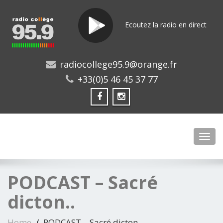
Ecoutez la radio en direct
radiocollege95.9@orange.fr
+33(0)5 46 45 37 77
Toggl
PODCAST – Sacré
dicton..
Home
PODCAST – Sacré dicton..