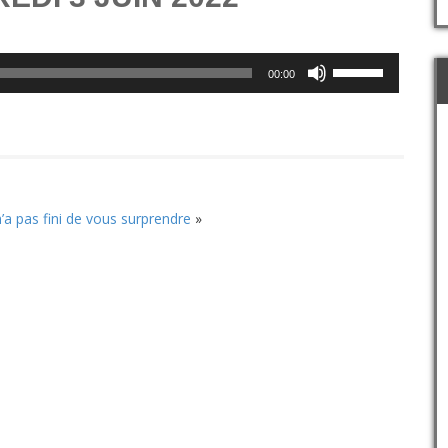
Utilisez
00:00
les
flèches
haut/bas
pour
augmenter
ou
diminuer
’a pas fini de vous surprendre
»
le
volume.