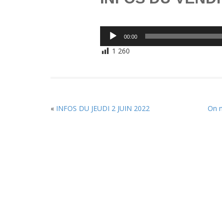
Lecteur
00:00
audio
1 260
«
INFOS DU JEUDI 2 JUIN 2022
On n