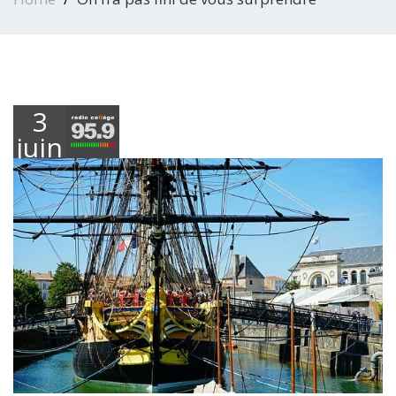
3
juin
2022