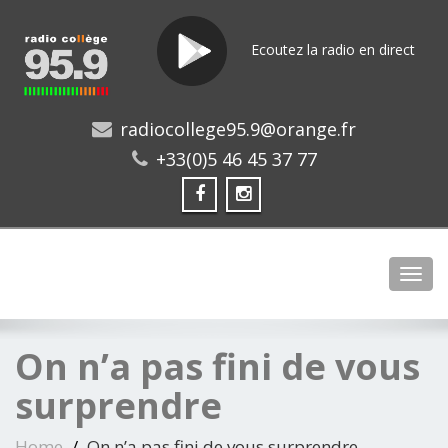
Ecoutez la radio en direct
radiocollege95.9@orange.fr
+33(0)5 46 45 37 77
Toggl
On n’a pas fini de vous
surprendre
Home
On n’a pas fini de vous surprendre