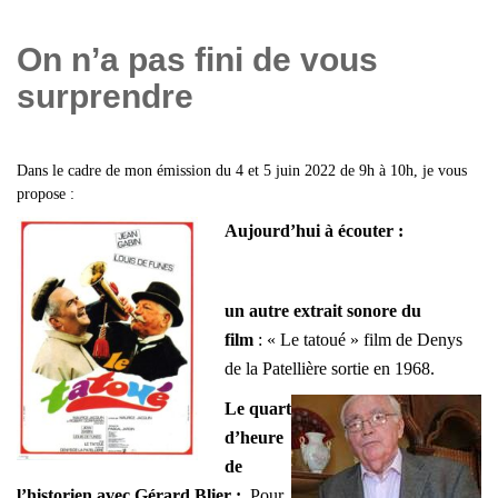
On n’a pas fini de vous
surprendre
Dans le cadre de mon émission du 4 et 5 juin 2022 de 9h à 10h, j
e vous
propose :
Aujourd’hui à
écouter :
un autre extrait sonore du
film
: « Le tatoué » film de Denys
de la Patellière sortie en 1968.
Le quart
d’heure
de
l’historien avec Gérard Blier
:
Pour