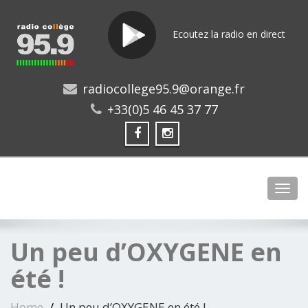
Ecoutez la radio en direct
radiocollege95.9@orange.fr
+33(0)5 46 45 37 77
Toggl
Un peu d’OXYGENE en
été !
Home
Un peu d’OXYGENE en été !