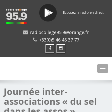
Ecoutez la radio en direct
radiocollege95.9@orange.fr
+33(0)5 46 45 37 77
Toggl
Journée inter-
associations « du sel
dans les assos »