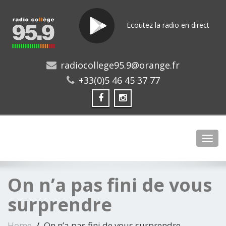
Ecoutez la radio en direct
radiocollege95.9@orange.fr
+33(0)5 46 45 37 77
Toggl
On n’a pas fini de vous
surprendre
Home
On n’a pas fini de vous surprendre