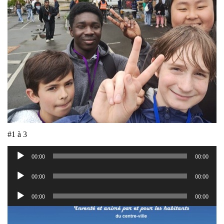
#1 à 3
Lecteur
00:00
00:00
audio
Lecteur
00:00
00:00
audio
Lecteur
00:00
00:00
audio