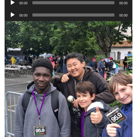
00:00
00:00
audio
Lecteur
00:00
00:00
audio