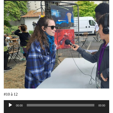
#10 à 12
Lecteur
00:00
00:00
audio
Lecteur