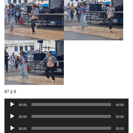
#7 à 9
Lecteur
00:00
00:00
audio
Lecteur
00:00
00:00
audio
Lecteur
00:00
00:00
audio