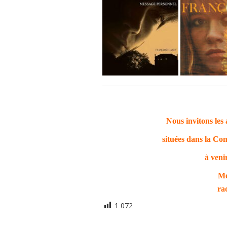
Nous invitons les 
situées
dans la Com
à veni
Me
ra
1 072