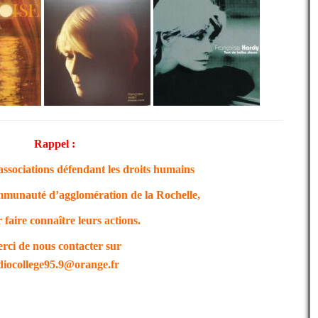
Rappel :
associations défendant les droits humains
munauté d’agglomération de la Rochelle,
r faire connaître leurs actions.
rci de nous contacter sur
diocollege95.9@orange.fr