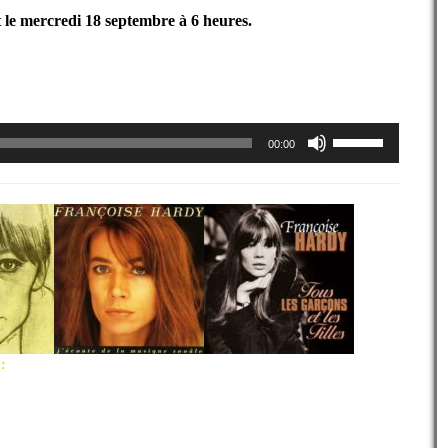
 le mercredi 18 septembre à 6 heures.
Utilisez
00:00
les
flèches
haut/bas
pour
augmenter
ou
diminuer
le
volume.
: