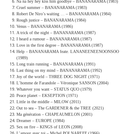
Na na hey hey kiss him goodbye – BANANARAMA (1983)
Cruel summer – BANANARAMA (1983)
Robert De Niro’s waiting … – BANANARAMA (1984)
Rough justice – BANANARAMA (1984)
Venus – BANANARAMA (1986)
A trick of the night – BANANARAMA (1987)
I heard a rumour – BANANARAMA (1987)
Love in the first degree – BANANARAMA (1987)
Help – BANANARAMA feate. LANANEENEENOONSOO
(1989)
Long train running – BANANARAMA (1991)
Last thing on my mind – BANANARAMA (1992)
Joy of the world – THREE DOG NIGHT (1971)
L’homme de Farandole – Véronique SANSON (2004)
Whatever you want – STATUS QUO (1979)
Peace planet – EKSEPTION (1971)
Little in the middle – MILOW (2011)
Out to sea – The GARDENER & the TREE (2021)
Ma génération – CHAPEAUMELON (2001)
Dreamer – EUROPE (1984)
Sex on fire – KINGS of LEON (2008)
L’amour avec toi – Michel POLNAREFF (1966)