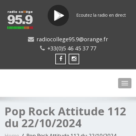
Ecoutez la radio en direct
radiocollege95.9@orange.fr
+33(0)5 46 45 37 77
Toggl
Pop Rock Attitude 112
du 22/10/2024
Home
Pop Rock Attitude 112 du 22/10/2024