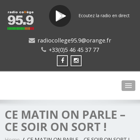
Ecoutez la radio en direct
radiocollege95.9@orange.fr
+33(0)5 46 45 37 77
Toggl
CE MATIN ON PARLE –
CE SOIR ON SORT !
Home
CE MATIN ON PARLE – CE SOIR ON SORT !