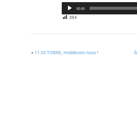
Lecteur
00:00
audio
394
«
11 OCTOBRE, mobilisons nous !
É