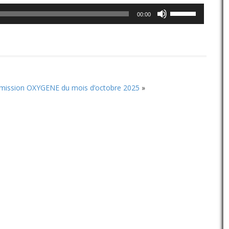
Utilisez
00:00
les
flèches
haut/bas
pour
augmenter
ou
diminuer
mission OXYGENE du mois d’octobre 2025
»
le
volume.