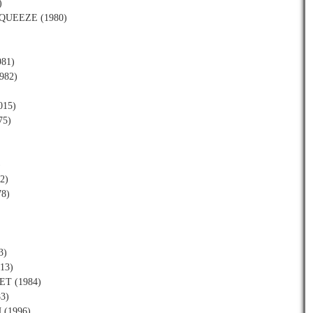
)
– SQUEEZE (1980)
981)
982)
015)
75)
)
2)
78)
3)
013)
ET (1984)
83)
 (1996)