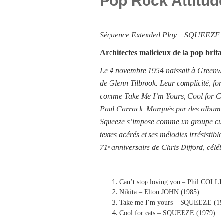
Pop Rock Attitud
Séquence
Extended Play –
SQUEEZE
Architectes malicieux de la pop bri
Le 4 novembre 1954 naissait à Greenwi
de Glenn Tilbrook. Leur complicité, fo
comme Take Me I’m Yours, Cool for Cat
Paul Carrack. Marqués par des albums 
Squeeze s’impose comme un groupe cult
textes acérés et ses mélodies irrésisti
71ᵉ anniversaire de Chris Difford, célé
Can’t stop loving you – Phil COLL
Nikita – Elton JOHN (1985)
Take me I’m yours – SQUEEZE (1
Cool for cats – SQUEEZE (1979)