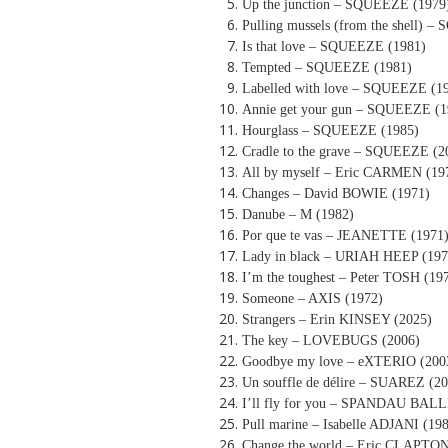
Up the junction – SQUEEZE (1979
Pulling mussels (from the shell) 
Is that love – SQUEEZE (1981)
Tempted – SQUEEZE (1981)
Labelled with love – SQUEEZE (1
Annie get your gun – SQUEEZE (1
Hourglass – SQUEEZE (1985)
Cradle to the grave – SQUEEZE (2
All by myself – Eric CARMEN (19
Changes – David BOWIE (1971)
Danube – M (1982)
Por que te vas – JEANETTE (1971
Lady in black – URIAH HEEP (197
I’m the toughest – Peter TOSH (19
Someone – AXIS (1972)
Strangers – Erin KINSEY (2025)
The key – LOVEBUGS (2006)
Goodbye my love – eXTERIO (200
Un souffle de délire – SUAREZ (2
I’ll fly for you – SPANDAU BALL
Pull marine – Isabelle ADJANI (19
Change the world – Eric CLAPTON