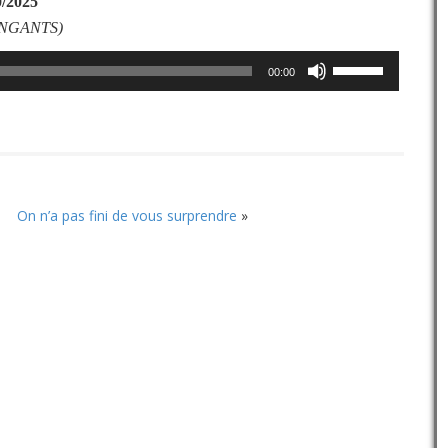
0/2025
INGANTS
)
Utilisez
00:00
les
flèches
haut/bas
pour
augmenter
ou
diminuer
On n’a pas fini de vous surprendre
»
le
volume.