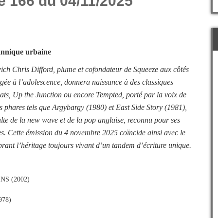
e 166 du 04/11/2025
tannique urbaine
ch Chris Difford, plume et cofondateur de Squeeze aux côtés
rgée à l’adolescence, donnera naissance à des classiques
s, Up the Junction ou encore Tempted, porté par la voix de
phares tels que Argybargy (1980) et East Side Story (1981),
e de la new wave et de la pop anglaise, reconnu pour ses
bles. Cette émission du 4 novembre 2025 coïncide ainsi avec le
brant l’héritage toujours vivant d’un tandem d’écriture unique.
INS (2002)
978)