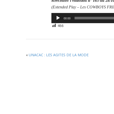
Réécouter l’émission
n° 165 du 28/1
(Extended Play –
Les COWBOYS FR
Lecteur
00:00
audio
466
«
UNACAC : LES AGITES DE LA MODE