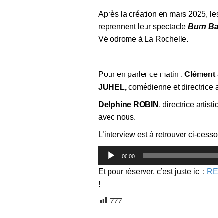
Après la création en mars 2025, 
reprennent leur spectacle
Burn Ba
Vélodrome à La Rochelle.
Pour en parler ce matin :
Clément
JUHEL,
comédienne et directrice a
Delphine ROBIN
, directrice artis
avec nous.
L’interview est à retrouver ci-dess
Lecteur
00:00
audio
Et pour réserver, c’est juste ici :
RE
!
777