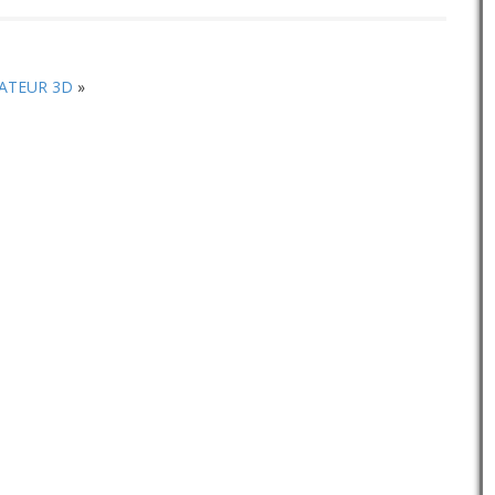
diminuer
le
volume.
ATEUR 3D
»