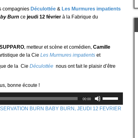
les compagnies
Déculottée
&
Les Murmures impatients
by Burn
c
e
jeudi 12 février
à la Fabrique du
 SUPPARO
, metteur et scène et comédien,
Camille
rtistique de la Cie
Les Murmures impatients
et
tique de la Cie
Déculottée
nous ont fait le plaisir d’être
ous, bonne écoute !
Utilisez
00:00
les
flèches
SERVATION BURN BABY BURN, JEUDI 12 FEVRIER
haut/bas
pour
augmenter
ou