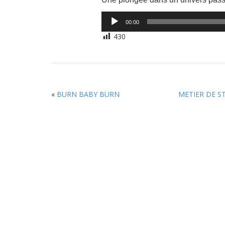
Lecteur
00:00
audio
430
«
BURN BABY BURN
METIER DE 