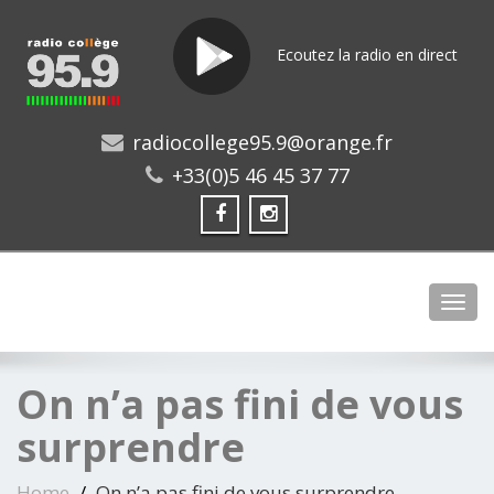
Ecoutez la radio en direct
radiocollege95.9@orange.fr
+33(0)5 46 45 37 77
Toggl
On n’a pas fini de vous
surprendre
Home
On n’a pas fini de vous surprendre