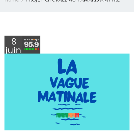
8
juin
2026