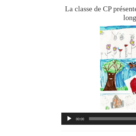
La classe de CP présent
long
Lecteur
00:00
audio