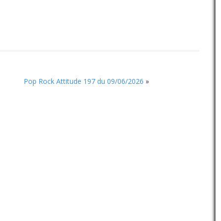
pour
augmenter
ou
diminuer
le
volume.
Pop Rock Attitude 197 du 09/06/2026
»