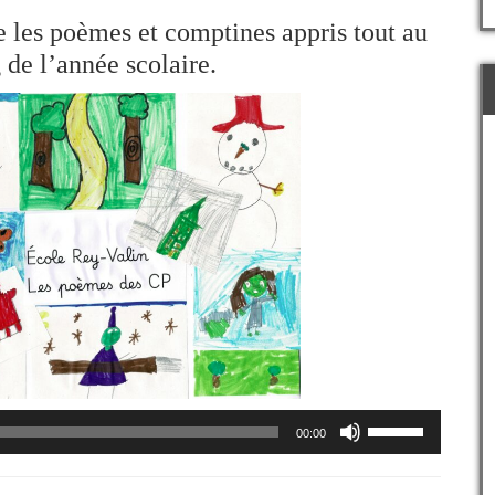
e les poèmes et comptines appris tout au
 de l’année scolaire.
Utilisez
00:00
les
flèches
haut/bas