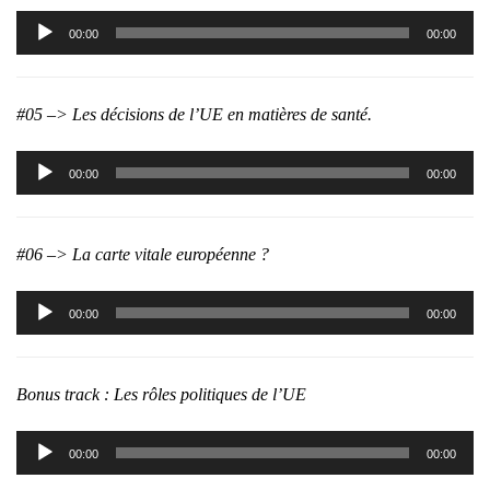
Lecteur
00:00
00:00
audio
#05 –> Les décisions de l’UE en matières de santé.
Lecteur
00:00
00:00
audio
#06 –> La carte vitale européenne ?
Lecteur
00:00
00:00
audio
Bonus track : Les rôles politiques de l’UE
Lecteur
00:00
00:00
audio