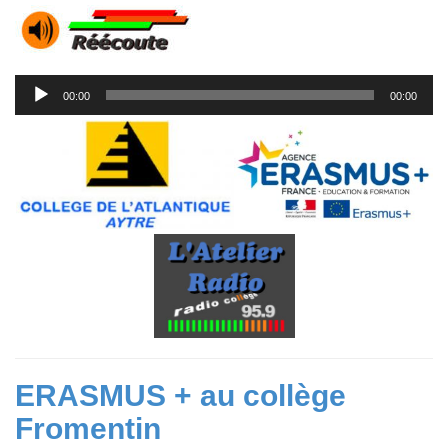
Lecteur
00:00
00:00
audio
ERASMUS + au collège
Fromentin