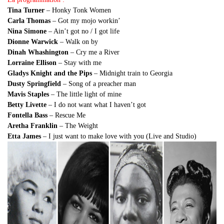
Tina Turner
– Honky Tonk Women
Carla Thomas
– Got my mojo workin’
Nina Simone
– Ain’t got no / I got life
Dionne Warwick
– Walk on by
Dinah Whashington
– Cry me a River
Lorraine Ellison
– Stay with me
Gladys Knight and the Pips
– Midnight train to Georgia
Dusty Springfield
– Song of a preacher man
Mavis Staples
– The little light of mine
Betty Livette
– I do not want what I haven’t got
Fontella Bass
– Rescue Me
Aretha Franklin
– The Weight
Etta James
– I just want to make love with you (Live and Studio)