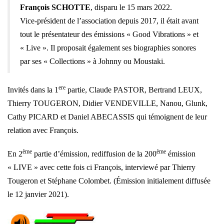
François SCHOTTE
, disparu le 15 mars 2022.
Vice-président de l’association depuis 2017, il était avant
tout le présentateur des émissions « Good Vibrations » et
« Live ». Il proposait également ses biographies sonores
par ses « Collections » à Johnny ou Moustaki.
ere
Invités dans la 1
partie,
Claude PASTOR, B
ertrand LEUX,
Thierry TOUGERON,
Didier VENDEVILLE,
Nanou,
Glunk,
Cathy PICARD et
Daniel ABECASSIS qui témoignent de leur
relation avec François.
ème
ème
En 2
partie d’émission, rediffusion de la 200
émission
« LIVE » avec cette fois ci François, interviewé par
Thierry
Tougeron et Stéphane Colombet. (
Émission initialement diffusée
le 12 janvier 2021).