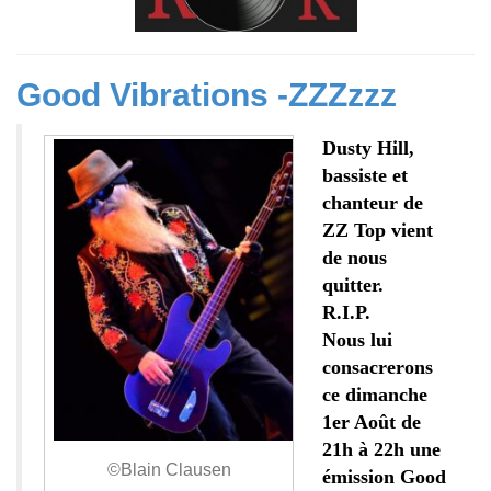
Good Vibrations -ZZZzzz
Dusty Hill,
bassiste et
chanteur de
ZZ Top vient
de nous
quitter.
R.I.P.
Nous lui
consacrerons
ce dimanche
1er Août de
21h à 22h une
©Blain Clausen
émission Good