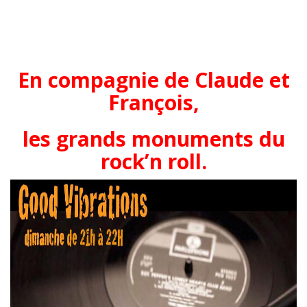
En compagnie de Claude et
François,
les grands monuments du
rock’n roll.