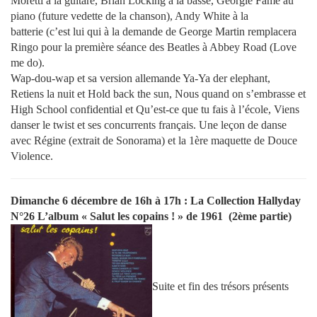
Moretti à la guitare, Brian Locking à la basse, Georgie Fame au
piano (future vedette de la chanson), Andy White à la
batterie (c’est lui qui à la demande de George Martin remplacera
Ringo pour la première séance des Beatles à Abbey Road (Love
me do).
Wap-dou-wap et sa version allemande Ya-Ya der elephant,
Retiens la nuit et Hold back the sun, Nous quand on s’embrasse et
High School confidential et Qu’est-ce que tu fais à l’école, Viens
danser le twist et ses concurrents français. Une leçon de danse
avec Régine (extrait de Sonorama) et la 1ère maquette de Douce
Violence.
Dimanche 6 décembre de 16h à 17h :
La Collection Hallyday
N°26
L’album « Salut les copains ! » de 1961 (2ème partie)
Suite et fin des trésors présents