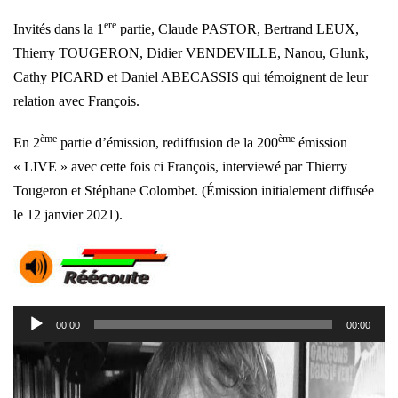
ere
Invités dans la 1
partie,
Claude PASTOR, B
ertrand LEUX,
Thierry TOUGERON,
Didier VENDEVILLE,
Nanou,
Glunk,
Cathy PICARD et
Daniel ABECASSIS qui témoignent de leur
relation avec François.
ème
ème
En 2
partie d’émission, rediffusion de la 200
émission
« LIVE » avec cette fois ci François, interviewé par
Thierry
Tougeron et Stéphane Colombet. (
Émission initialement diffusée
le 12 janvier 2021).
Lecteur
00:00
00:00
audio