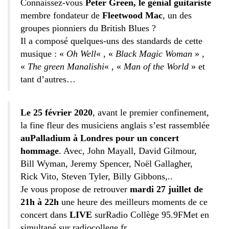
Connaissez-vous
Peter Green, le génial guitariste
membre fondateur de
Fleetwood Mac
, un des
groupes pionniers du British Blues ?
Il a composé quelques-uns des standards de cette
musique : «
Oh Well
« , «
Black Magic Woman
» ,
«
The green Manalishi
« , «
Man of the World
» et
tant d’autres…
Le 25 février 2020
, avant le premier confinement,
la fine fleur des musiciens anglais s’est rassemblée
au
Palladium à Londres pour un concert
hommage
. Avec,
John Mayall,
David Gilmour,
Bill Wyman,
Jeremy Spencer,
Noël Gallagher,
Rick Vito,
Steven Tyler,
Billy Gibbons,..
Je vous propose de retrouver
mardi 27 juillet de
21h à 22h
une heure des meilleurs moments de ce
concert dans
LIVE
sur
Radio Co
llège 95.9FM
et en
simultané sur
radiocollege.fr