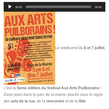
Lecteur
00:00
00:00
audio
Le week-end du
6 et 7 juillet
,
c’est la
5eme édition du festival Aux Arts Puilborains
!
Deux jours dans le parc de la mairie, placés sous le signe
des
arts de la rue
, de la
rencontre
et de la
fête
.