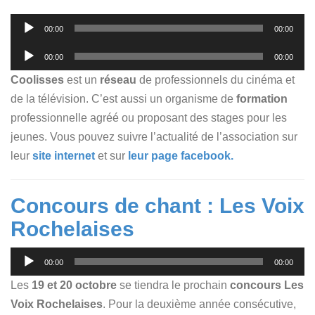
Lecteur
00:00
00:00
audio
Lecteur
00:00
00:00
audio
Coolisses
est un
réseau
de professionnels du cinéma et
de la télévision. C’est aussi un organisme de
formation
professionnelle agréé ou proposant des stages pour les
jeunes. Vous pouvez suivre l’actualité de l’association sur
leur
site internet
et sur
leur page facebook.
Concours de chant : Les Voix
Rochelaises
Lecteur
00:00
00:00
audio
Les
19 et 20 octobre
se tiendra le prochain
concours Les
Voix Rochelaises
. Pour la deuxième année consécutive,